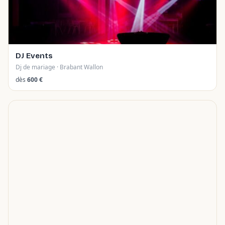
DJ Events
Dj de mariage · Brabant Wallon
dès
600 €