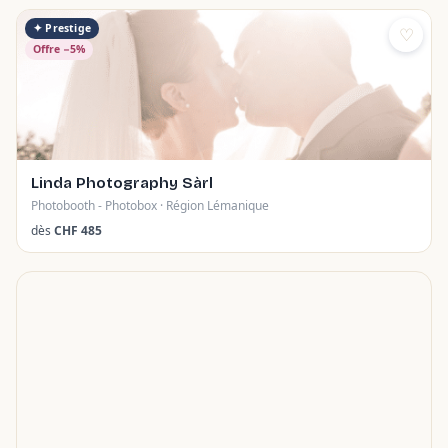
✦ Prestige
♡
Offre −5%
Linda Photography Sàrl
Photobooth - Photobox · Région Lémanique
dès
CHF 485