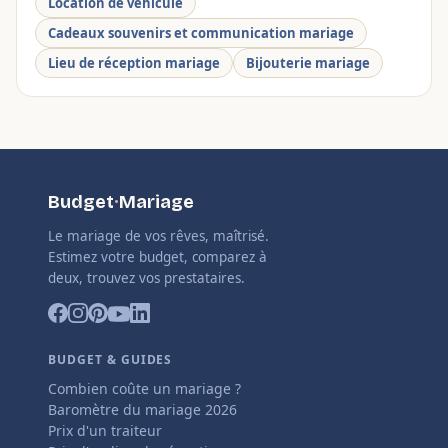
Location de véhicule
Cadeaux souvenirs et communication mariage
Lieu de réception mariage
Bijouterie mariage
Budget
·
Mariage
Le mariage de vos rêves, maîtrisé.
Estimez votre budget, comparez à
deux, trouvez vos prestataires.
BUDGET & GUIDES
Combien coûte un mariage ?
Baromètre du mariage 2026
Prix d'un traiteur