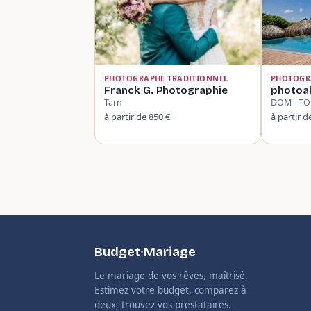
PHOTOGRAPHE TRADITIONNEL
PHOTOGR
Franck G. Photographie
photoal
Tarn
DOM - T
à partir de 850 €
à partir d
Budget
·
Mariage
Le mariage de vos rêves, maîtrisé.
Estimez votre budget, comparez à
deux, trouvez vos prestataires.