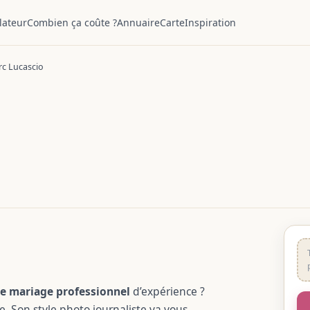
lateur
Combien ça coûte ?
Annuaire
Carte
Inspiration
c Lucascio
e mariage professionnel
d’expérience ?
. Son style photo journaliste va vous