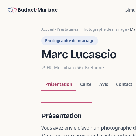
Budget
·
Mariage
Simu
Accueil
›
Prestataires
›
Photographe de mariage
›
Mar
Photographe de mariage
Marc Lucascio
📍 FR,
Morbihan (56)
,
Bretagne
Présentation
Carte
Avis
Contact
1 photo
Présentation
Vous avez envie d’avoir un
photographe d
Marc Lucascio correspond à votre recherche