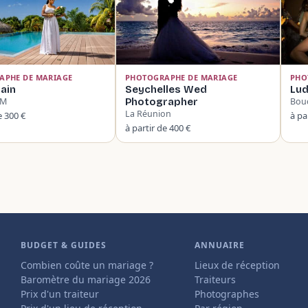
APHE DE MARIAGE
PHOTOGRAPHE DE MARIAGE
PHO
ain
Seychelles Wed
Lud
OM
Photographer
Bou
La Réunion
e 300 €
à pa
à partir de 400 €
BUDGET & GUIDES
ANNUAIRE
Combien coûte un mariage ?
Lieux de réception
Baromètre du mariage 2026
Traiteurs
Prix d'un traiteur
Photographes