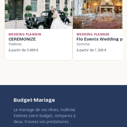
WEDDING PLANNER
WEDDING PLANNER
CEREMONIZE
Flo Events Wedding pla
Yvelines
Somme
à partir de 3 499 €
à partir de 1 200 €
Budget
·
Mariage
Le mariage de vos rêves, maîtrisé.
Estimez votre budget, comparez à
deux, trouvez vos prestataires.